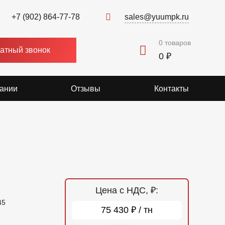
+7 (902) 864-77-78
sales@yuumpk.ru
0
товаров
атный звонок
0 ₽
ании
Отзывы
Контакты
Цена с НДС, ₽:
45
75 430 ₽ / тн