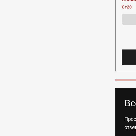
Ст20
Вс
Прос
отве