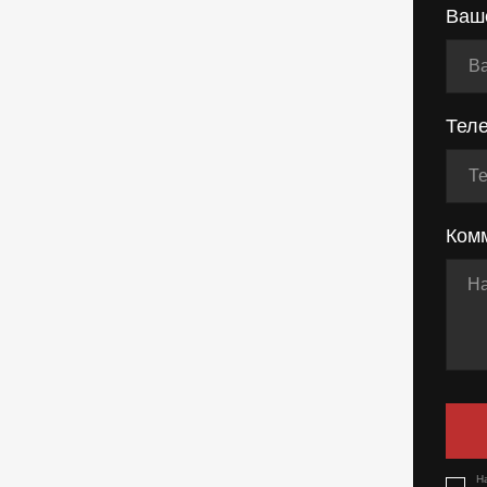
Ваш
Тел
Ком
Н