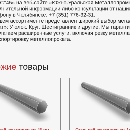
 Ст45» на веб-сайте «Южно-Уральская Металлопром
лнительной информации либо консультации от наших 
фону в Челябинске: +7 (351) 776-32-31.
шем ассортименте представлен широкий выбор метал
ат
»:
Уголок
,
Круг
,
Шестигранник
и другие. Мы гаранти
лагаем расширенные услуги, включая резку металла, 
спортировку металлопроката.
ожие
товары
ной шестигранник 46 мм
Стальной шестигранник 1