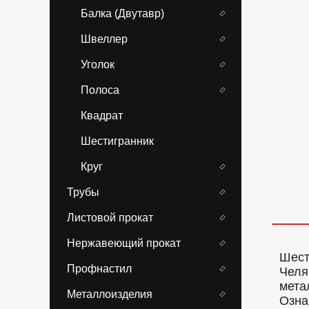
Балка (Двутавр)
Швеллер
Уголок
Полоса
Квадрат
Шестигранник
Круг
Трубы
Листовой прокат
Нержавеющий прокат
Шест
Профнастил
Челя
мета
Металлоизделия
Озна