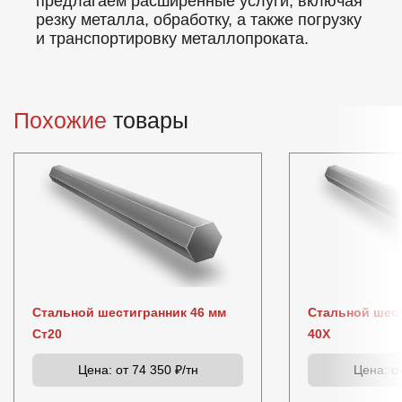
предлагаем расширенные услуги, включая
резку металла, обработку, а также погрузку
и транспортировку металлопроката.
Похожие
товары
Стальной шестигранник 46 мм
Стальной шест
Ст20
40Х
Цена:
от 74 350 ₽/тн
Цена:
от