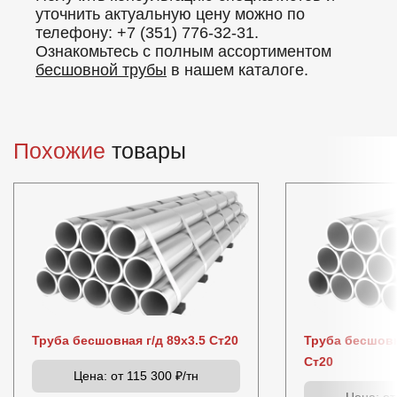
уточнить актуальную цену можно по
телефону: +7 (351) 776-32-31.
Ознакомьтесь с полным ассортиментом
бесшовной трубы
в нашем каталоге.
Похожие
товары
Труба бесшовная г/д 89х3.5 Ст20
Труба бесшовн
Ст20
Цена:
от 115 300 ₽/тн
Цена:
от