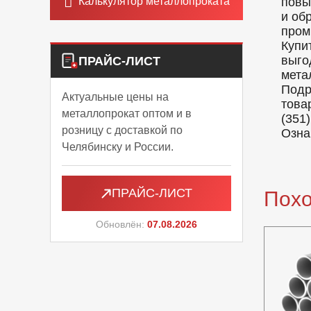
Калькулятор металлопроката
повы
и об
пром
Купи
выго
ПРАЙС-ЛИСТ
мета
Подр
Актуальные цены на
това
металлопрокат оптом и в
(351)
розницу с доставкой по
Озна
Челябинску и России.
ПРАЙС-ЛИСТ
Пох
Обновлён:
07.08.2026