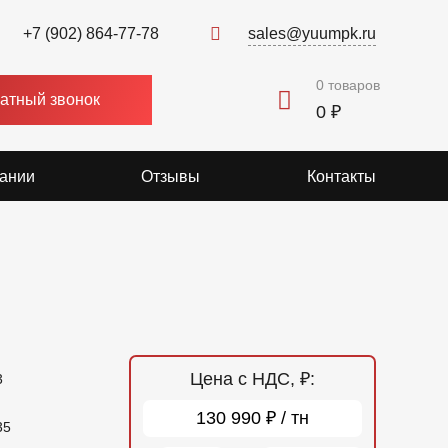
+7 (902) 864-77-78
sales@yuumpk.ru
0
товаров
атный звонок
0 ₽
ании
Отзывы
Контакты
Цена с НДС, ₽:
3
130 990 ₽ / тн
35