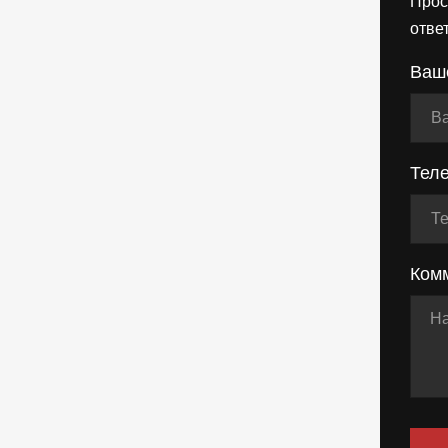
Прос
отве
Ваш
Тел
Ком