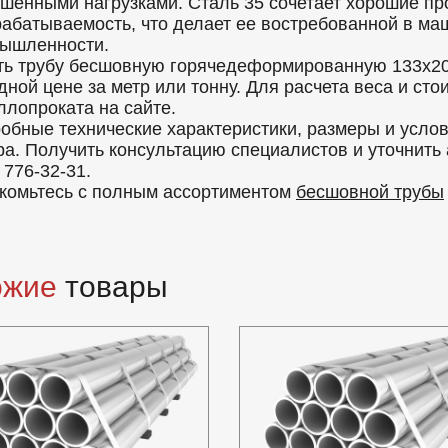
шенными нагрузками. Сталь 35 сочетает хорошие пр
рабатываемость, что делает ее востребованной в ма
ышленности.
ть трубу бесшовную горячедеформированную 133x20
дной цене за метр или тонну. Для расчета веса и ст
ллопроката на сайте.
обные технические характеристики, размеры и усло
ра. Получить консультацию специалистов и уточнить
 776-32-31.
комьтесь с полным ассортиментом
бесшовной трубы
ожие
товары