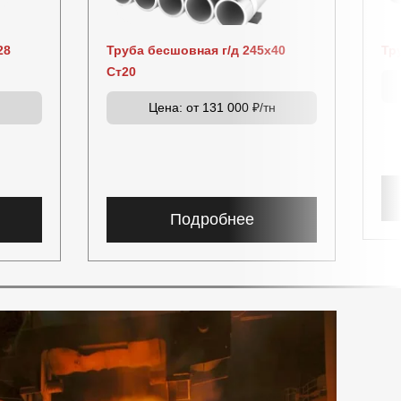
28
Труба бесшовная г/д 245х40
Тр
Ст20
н
Цена:
от 131 000 ₽/тн
Подробнее