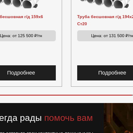
бесшовная г/д 159х6
Труба бесшовная г/д 194х
Ст20
Цена:
от 125 500 ₽/тн
Цена:
от 131 500 ₽/т
Подробнее
Подробнее
егда рады
помочь вам