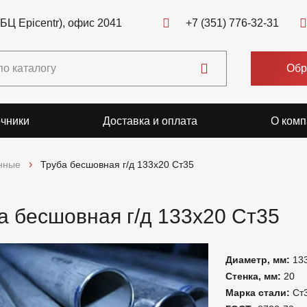
(БЦ Epicentr), офис 2041
+7 (351) 776-32-31
Обр
чники
Доставка и оплата
О комп
нные
Труба бесшовная г/д 133х20 Ст35
а бесшовная г/д 133х20 Ст35
Диаметр, мм:
13
Стенка, мм:
20
Марка стали:
Ст