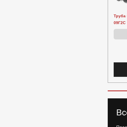
Труба 
09Г2С
Вс