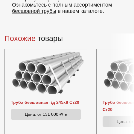
Ознакомьтесь с полным ассортиментом
бесшовной трубы
в нашем каталоге.
Похожие
товары
Труба бесшовная г/д 245х8 Ст20
Труба бесшовн
Ст20
Цена:
от 131 000 ₽/тн
Цена:
от