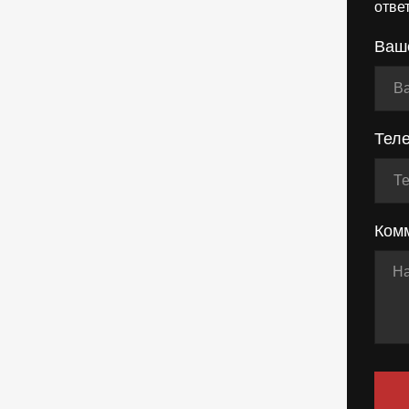
отве
Ваш
Тел
Ком