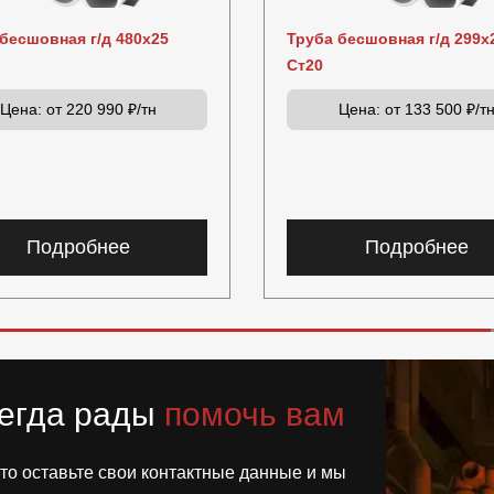
бесшовная г/д 480х25
Труба бесшовная г/д 299х
Ст20
Цена:
от 220 990 ₽/тн
Цена:
от 133 500 ₽/т
Подробнее
Подробнее
егда рады
помочь вам
то оставьте свои контактные данные и мы