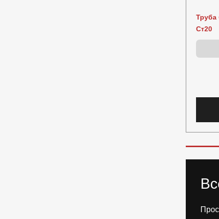
Труба 
Ст20
Вс
Прос