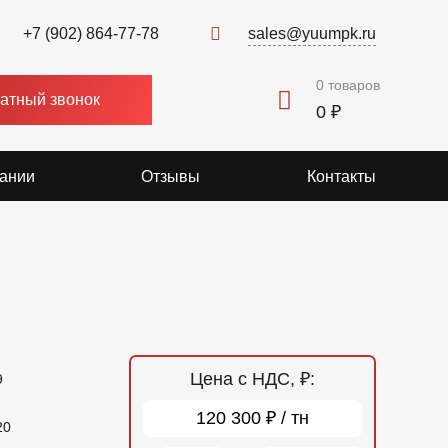
+7 (902) 864-77-78
sales@yuumpk.ru
0
товаров
атный звонок
0 ₽
ании
Отзывы
Контакты
Цена с НДС, ₽:
9
120 300 ₽ / тн
20