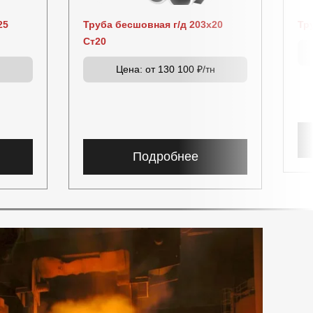
25
Труба бесшовная г/д 203х20
Тр
Ст20
н
Цена:
от 130 100 ₽/тн
Подробнее