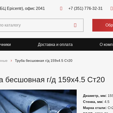
(БЦ Epicentr), офис 2041
+7 (351) 776-32-31
Обр
чники
Доставка и оплата
О комп
нные
Труба бесшовная г/д 159х4.5 Ст20
а бесшовная г/д 159х4.5 Ст20
Диаметр, мм:
15
Стенка, мм:
4.5
Марка стали:
Ст