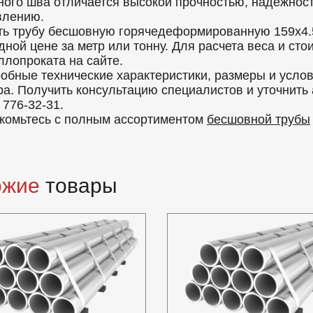
ного шва отличается высокой прочностью, надежност
влению.
ть трубу бесшовную горячедеформированную 159x4.
дной цене за метр или тонну. Для расчета веса и ст
ллопроката на сайте.
обные технические характеристики, размеры и усло
ра. Получить консультацию специалистов и уточнить
 776-32-31.
комьтесь с полным ассортиментом
бесшовной трубы
ожие
товары