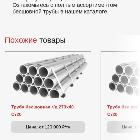
Ознакомьтесь с полным ассортиментом
бесшовной трубы
в нашем каталоге.
Похожие
товары
Труба бесшовная г/д 273х40
Труба бесшовн
Ст20
Ст20
Цена:
от 120 000 ₽/тн
Цена:
от