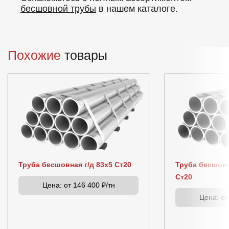
бесшовной трубы
в нашем каталоге.
Похожие
товары
Труба бесшовная г/д 83х5 Ст20
Труба бесшовн
Ст20
Цена:
от 146 400 ₽/тн
Цена:
от