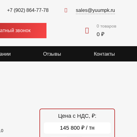
+7 (902) 864-77-78
sales@yuumpk.ru
0
товаров
атный звонок
0 ₽
ании
Отзывы
Контакты
Цена с НДС, ₽:
145 800 ₽ / тн
10