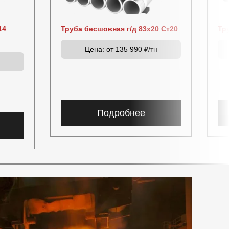
14
Труба бесшовная г/д 83х20 Ст20
Тр
Цена:
от 135 990 ₽/тн
н
Подробнее