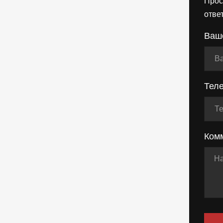
Прос
отве
Ваш
Тел
Ком