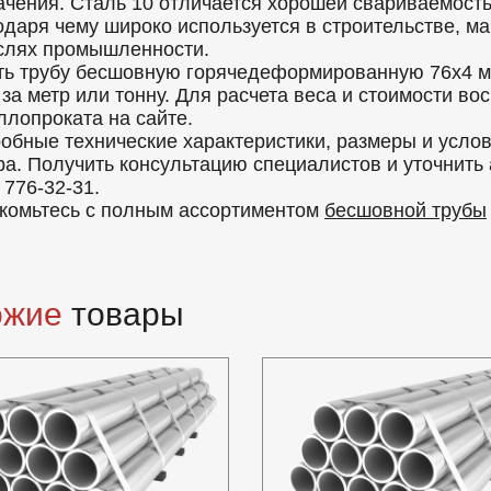
ачения. Сталь 10 отличается хорошей свариваемост
одаря чему широко используется в строительстве, ма
слях промышленности.
ть трубу бесшовную горячедеформированную 76x4 м
 за метр или тонну. Для расчета веса и стоимости в
ллопроката на сайте.
обные технические характеристики, размеры и усло
ра. Получить консультацию специалистов и уточнить
 776-32-31.
комьтесь с полным ассортиментом
бесшовной трубы
ожие
товары