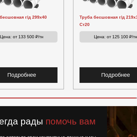
бесшовная г/д 299х40
Труба бесшовная г/д 219х
Ст20
Цена:
от 133 500 ₽/тн
Цена:
от 125 100 ₽/т
Подробнее
Подробнее
егда рады
помочь вам