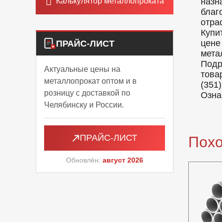
Калькулятор металлопроката
назн
благ
отра
Купи
цене
ПРАЙС-ЛИСТ
мета
Подр
Актуальные цены на
това
металлопрокат оптом и в
(351)
розницу с доставкой по
Озна
Челябинску и России.
ПРАЙС-ЛИСТ
Пох
Обновлён:
август 2026