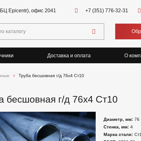
(БЦ Epicentr), офис 2041
+7 (351) 776-32-31
Обр
чники
Доставка и оплата
О комп
нные
Труба бесшовная г/д 76х4 Ст10
а бесшовная г/д 76х4 Ст10
Диаметр, мм:
76
Стенка, мм:
4
Марка стали:
Ст