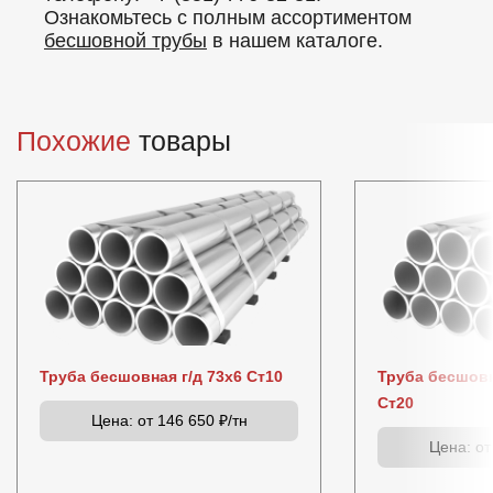
Ознакомьтесь с полным ассортиментом
бесшовной трубы
в нашем каталоге.
Похожие
товары
Труба бесшовная г/д 73х6 Ст10
Труба бесшовн
Ст20
Цена:
от 146 650 ₽/тн
Цена:
от