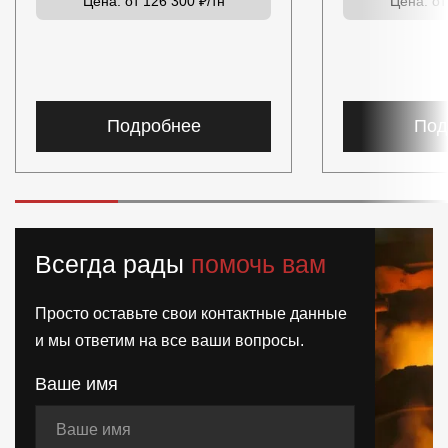
Цена:
от 126 300 ₽/тн
Цена:
от
Подробнее
Под
Всегда рады
помочь вам
Просто оставьте свои контактные данные
и мы ответим на все ваши вопросы.
Ваше имя