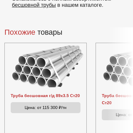
бесшовной трубы
в нашем каталоге.
Похожие
товары
Труба бесшовная г/д 89х3.5 Ст20
Труба бесшовн
Ст20
Цена:
от 115 300 ₽/тн
Цена:
от