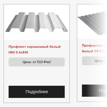
Профнастил о
Профлист окрашенный белый
белый C8 0.7x
Н60 0.4x845
Цена:
от
Цена:
от 510 ₽/м2
Под
Подробнее