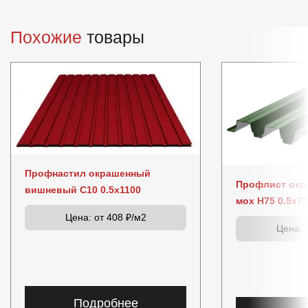
Похожие
товары
Профнастил окрашенный
Профлист окр
вишневый C10 0.5x1100
мох Н75 0.5x7
Цена:
от 408 ₽/м2
Цена:
о
Подробнее