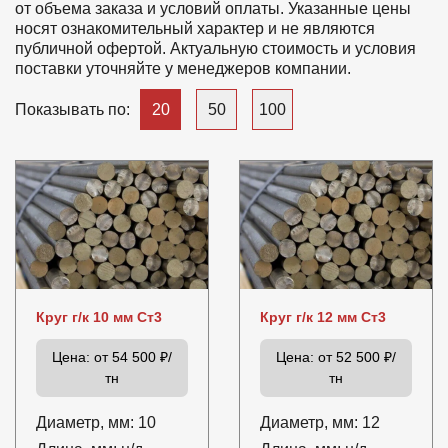
от объема заказа и условий оплаты. Указанные цены
носят ознакомительный характер и не являются
85
90
95
100
105
110
115
публичной офертой. Актуальную стоимость и условия
поставки уточняйте у менеджеров компании.
120
130
140
150
160
170
180
20
50
100
Показывать по:
190
200
210
220
230
240
250
260
270
280
300
Круг г/к 10 мм Ст3
Круг г/к 12 мм Ст3
Цена:
от 54 500 ₽/
Цена:
от 52 500 ₽/
тн
тн
Диаметр, мм:
10
Диаметр, мм:
12