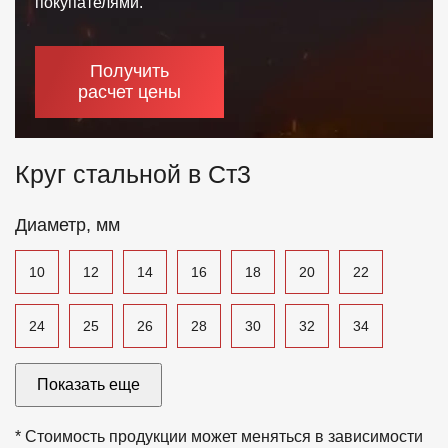
покупателями.
Отзывы
Получить
Контакты
расчет цены
Круг стальной в Ст3
Диаметр, мм
10
12
14
16
18
20
22
24
25
26
28
30
32
34
35
36
38
40
42
45
50
Показать еще
52
56
60
65
70
75
80
* Стоимость продукции может меняться в зависимости