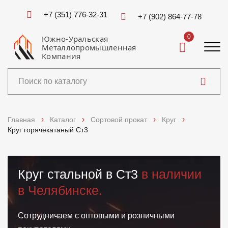
+7 (351) 776-32-31
+7 (902) 864-77-78
0
Южно-Уральская
Металлопромышленная
Компания
Каталог
Главная
Каталог
Сортовой прокат
Круг
Круг горячекатаный Ст3
Услуги
Справочники
Круг стальной в Ст3
в наличии
в Челябинске.
Доставка и оплата
О компании
Сотрудничаем с оптовыми и розничными