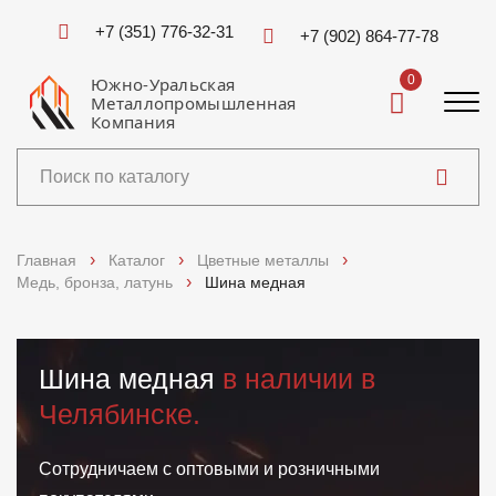
+7 (351) 776-32-31
+7 (902) 864-77-78
0
Южно-Уральская
Металлопромышленная
Компания
Каталог
Главная
Каталог
Цветные металлы
Медь, бронза, латунь
Шина медная
Услуги
Справочники
Шина медная
в наличии в
Челябинске.
Доставка и оплата
О компании
Сотрудничаем с оптовыми и розничными