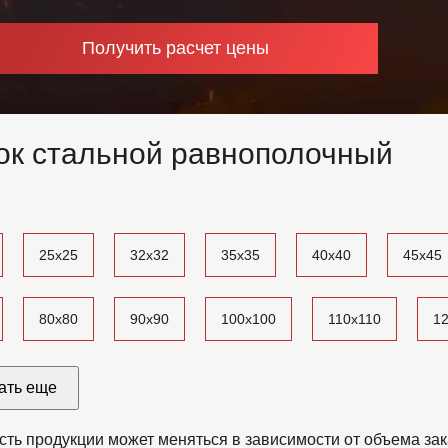
Получить расчет цены
ок стальной равнополочный
25x25
32x32
35x35
40x40
45x45
80x80
90x90
100x100
110x110
1
0
200x200
ать еще
сть продукции может меняться в зависимости от объема зак