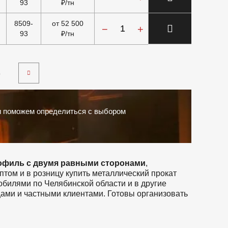
93
₽/тн
8509-
от 52 500
−
+
93
₽/тн
8
и поможем определиться с выбором
рофиль с двумя равными сторонами
,
ом и в розницу купить металлический прокат
обилями по Челябинской области и в другие
цами и частными клиентами. Готовы организовать