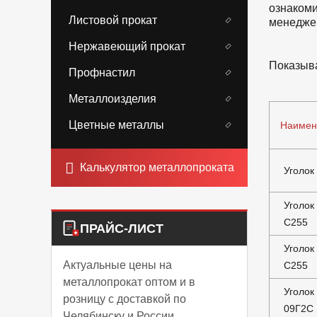
ознакоми
Листовой прокат
менедже
Нержавеющий прокат
Показыва
Профнастил
Металлоизделия
Цветные металлы
Наимен
Калькулятор металлопроката
Уголок
Уголок
С255
ПРАЙС-ЛИСТ
Уголок
Актуальные цены на
С255
металлопрокат оптом и в
Уголок
розницу с доставкой по
09Г2С
Челябинску и России.