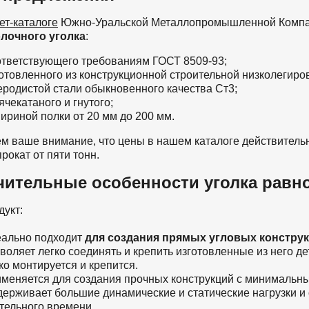
ет-каталоге
Южно-Уральской Металлопромышленной Комп
лочного уголка
:
тветствующего требованиям ГОСТ 8509-93;
отовленного из конструкционной строительной низколегиров
еродистой стали обыкновенного качества Ст3;
ячекатаного и гнутого;
ириной полки от 20 мм до 200 мм.
 ваше внимание, что цены в нашем каталоге действительн
рокат от пяти тонн.
чительные особенности уголка равн
дукт:
ально подходит
для создания прямых угловых констру
воляет легко соединять и крепить изготовленные из него д
ко монтируется и крепится.
меняется для создания прочных конструкций с минимальны
ерживает большие динамические и статические нагрузки и 
тельного времени.