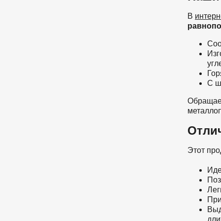
В
интерн
равнопо
Соо
Изг
угл
Гор
С ш
Обращаем
металлоп
Отли
Этот про
Иде
Поз
Лег
При
Выд
дли