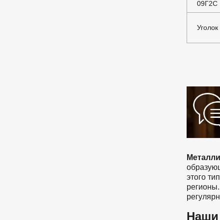
09Г2С
Уголок
Металли
образующ
этого ти
регионы.
регулярн
Наши