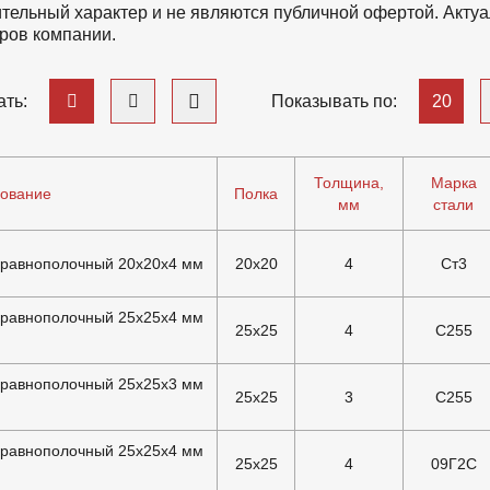
тельный характер и не являются публичной офертой. Актуа
ров компании.
20
ть:
Показывать по:
Толщина,
Марка
ование
Полка
мм
стали
 равнополочный 20х20х4 мм
20x20
4
Ст3
 равнополочный 25х25х4 мм
25x25
4
С255
 равнополочный 25х25х3 мм
25x25
3
С255
 равнополочный 25х25х4 мм
25x25
4
09Г2С