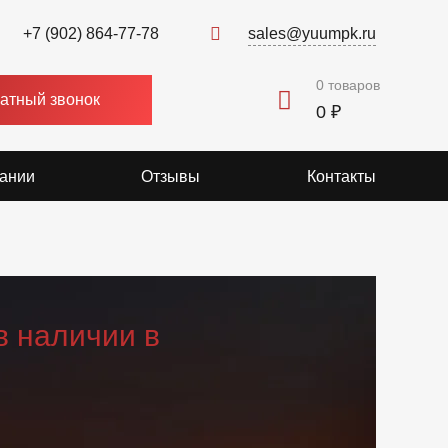
+7 (902) 864-77-78
sales@yuumpk.ru
0
товаров
атный звонок
0 ₽
ании
Отзывы
Контакты
в наличии в