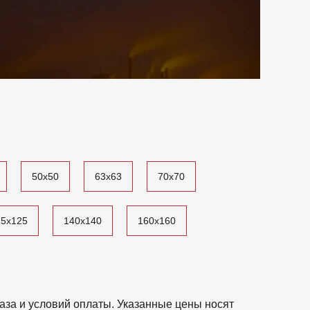
50x50
63x63
70x70
25x125
140x140
160x160
аза и условий оплаты. Указанные цены носят