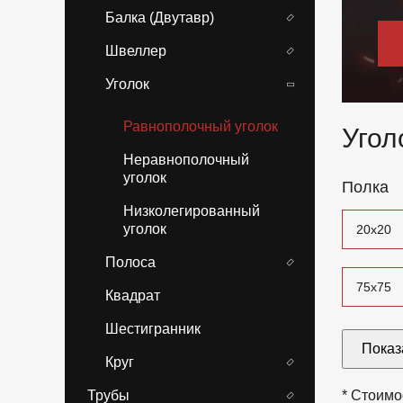
Балка (Двутавр)
Швеллер
Уголок
Равнополочный уголок
Угол
Неравнополочный
уголок
Полка
Низколегированный
уголок
20x20
Полоса
75x75
Квадрат
Шестигранник
180x18
Показ
Круг
Трубы
* Стоимо