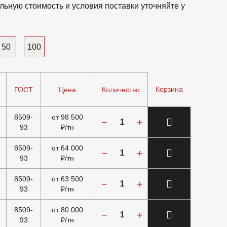
льную стоимость и условия поставки уточняйте у
50
100
Корзина
ГОСТ
Цена
Количество
8509-
от 98 500
−
+
93
₽/тн
8509-
от 64 000
−
+
93
₽/тн
8509-
от 63 500
−
+
93
₽/тн
8509-
от 80 000
−
+
93
₽/тн