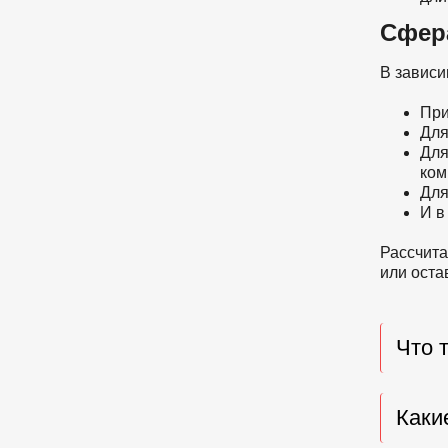
Сфер
В зависи
При
Для
Для
ком
Для
И в
Рассчита
или оста
Что 
Каки