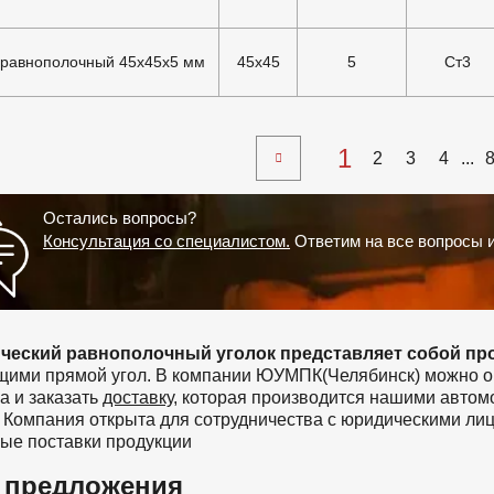
 равнополочный 45х45х5 мм
45x45
5
Ст3
1
2
3
4
...
Остались вопросы?
Консультация со специалистом.
Ответим на все вопросы 
ческий равнополочный уголок представляет собой п
ими прямой угол. В компании ЮУМПК(Челябинск) можно опт
па и заказать
доставку
, которая производится нашими автом
 Компания открыта для сотрудничества с юридическими ли
ые поставки продукции
 предложения