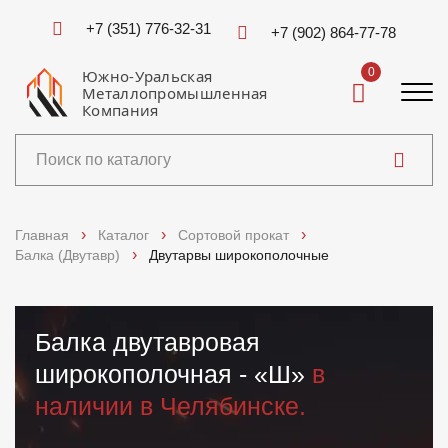
+7 (351) 776-32-31
+7 (902) 864-77-78
0
Южно-Уральская
Металлопромышленная
Компания
Каталог
Главная
Каталог
Сортовой прокат
Балка (Двутавр)
Двутарвы широкополочные
Услуги
Справочники
Балка двутавровая
широкополочная - «Ш»
в
Доставка и оплата
наличии в Челябинске.
О компании