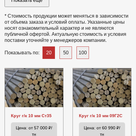
Показать еще
52
56
60
65
70
75
80
* Стоимость продукции может меняться в зависимости
от объема заказа и условий оплаты. Указанные цены
носят ознакомительный характер и не являются
85
90
95
100
105
110
115
публичной офертой. Актуальную стоимость и условия
поставки уточняйте у менеджеров компании.
120
130
140
150
160
170
180
20
50
100
Показывать по:
190
200
210
220
230
240
250
260
270
280
290
300
Круг г/к 10 мм Ст35
Круг г/к 10 мм 09Г2С
Цена:
от 57 000 ₽/
Цена:
от 60 990 ₽/
тн
тн