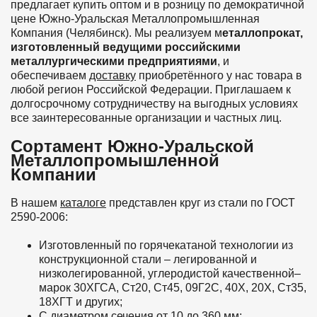
предлагает купить оптом и в розницу по демократичной
цене Южно-Уральская Металлопромышленная
Компания (Челябинск). Мы реализуем м
еталлопрокат,
изготовленный ведущими российскими
металлургическими предприятиями
, и
обеспечиваем
доставку
приобретённого у нас товара в
любой регион Российской Федерации. Приглашаем к
долгосрочному сотрудничеству на выгодных условиях
все заинтересованные организации и частных лиц.
Сортамент Южно-Уральской
Металлопромышленной
Компании
В нашем
каталоге
представлен круг из стали по ГОСТ
2590-2006:
Изготовленный по горячекатаной технологии из
конструкционной стали – легированной и
низколегированной, углеродистой качественной–
марок 30ХГСА, Ст20, Ст45, 09Г2С, 40Х, 20Х, Ст35,
18ХГТ и других;
С диаметром сечения от 10 до 360 мм;