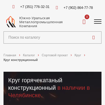
+7 (351) 776-32-31
+7 (902) 864-77-78
0
Южно-Уральская
Металлопромышленная
Компания
Каталог
Главная
Каталог
Сортовой прокат
Круг
Круг конструкционный
Услуги
Справочники
Круг горячекатаный
конструкционный
в наличии в
Доставка и оплата
Челябинске.
О компании