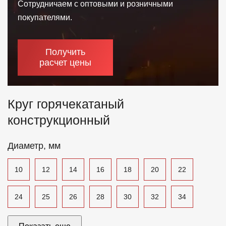
Сотрудничаем с оптовыми и розничными
Отзывы
покупателями.
Контакты
Получить
расчет цены
Круг горячекатаный
конструкционный
Диаметр, мм
10
12
14
16
18
20
22
24
25
26
28
30
32
34
35
36
38
40
42
45
50