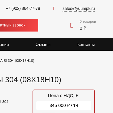
+7 (902) 864-77-78
sales@yuumpk.ru
0
товаров
атный звонок
0 ₽
ании
Отзывы
Контакты
AISI 304 (08Х18Н10)
I 304 (08Х18Н10)
Цена с НДС, ₽:
I 304
345 000 ₽ / тн