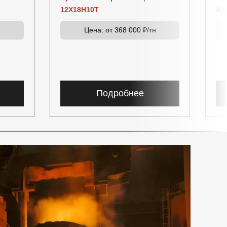
12Х18Н10Т
AIS
н
Цена:
от 368 000 ₽/тн
Подробнее