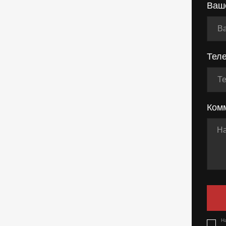
Ваш
Тел
Ком
Н