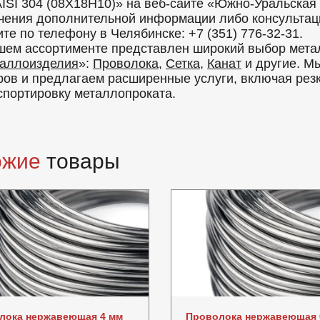
AISI 304 (08Х18Н10)» на веб-сайте «Южно-Уральск
чения дополнительной информации либо консультаци
ите по телефону в Челябинске: +7 (351) 776-32-31.
шем ассортименте представлен широкий выбор мета
аллоизделия
»:
Проволока
,
Сетка
,
Канат
и другие. М
ров и предлагаем расширенные услуги, включая резку
спортировку металлопроката.
ожие
товары
лока нержавеющая 4 мм
Проволока нержавеющая 