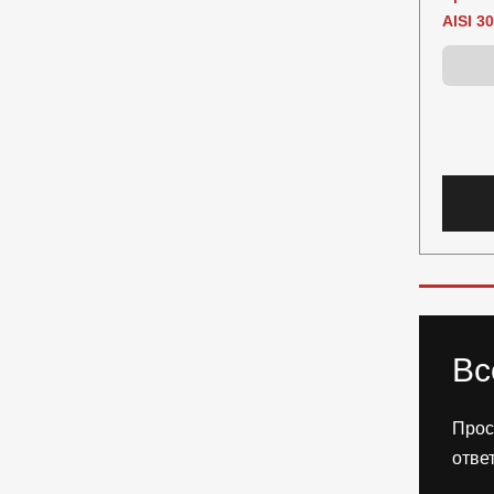
AISI 3
Вс
Прос
отве