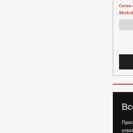
Сетка 
50х4х3
Вс
Прос
отве