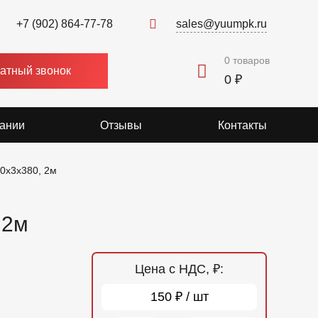
+7 (902) 864-77-78
sales@yuumpk.ru
0
товаров
атный звонок
0 ₽
ании
Отзывы
Контакты
50х3х380, 2м
 2м
Цена с НДС, ₽:
150 ₽ / шт