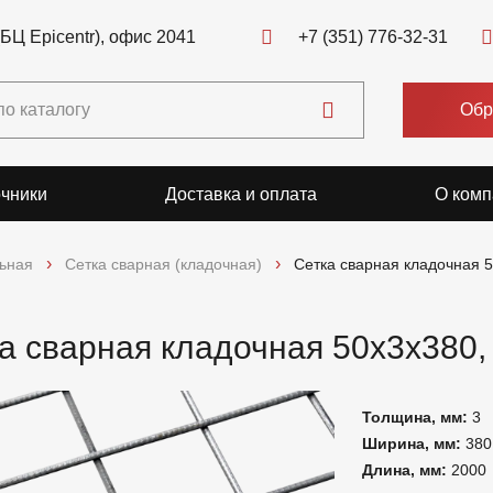
(БЦ Epicentr), офис 2041
+7 (351) 776-32-31
Обр
чники
Доставка и оплата
О комп
льная
Сетка сварная (кладочная)
Сетка сварная кладочная 
а сварная кладочная 50х3х380,
Толщина, мм:
3
Ширина, мм:
380
Длина, мм:
2000