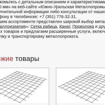
комьтесь с детальным описанием и характеристиками
0 мм» на веб-сайте «Южно-Уральская Металлопром
лнительной информации либо консультации от наших 
фону в Челябинске: +7 (351) 776-32-31.
шем ассортименте представлен широкий выбор мета
аллоизделия
»:
Сетка рабица
,
Канат
,
Проволока
и дру
х товаров и предлагаем расширенные услуги, включа
узку и транспортировку металлопроката.
ожие
товары