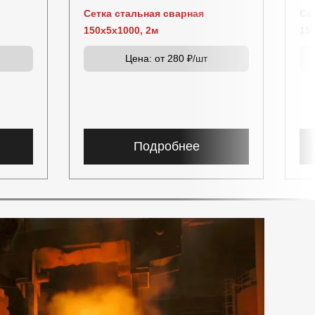
Сетка стальная сварная
Се
150х5х1000, 2м
15
Цена:
от 280 ₽/шт
Подробнее