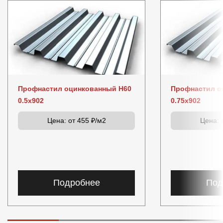
Профнастил оцинкованный Н60
Профнастил о
0.5x902
0.75x902
Цена:
от 455 ₽/м2
Цена:
о
Подробнее
Под