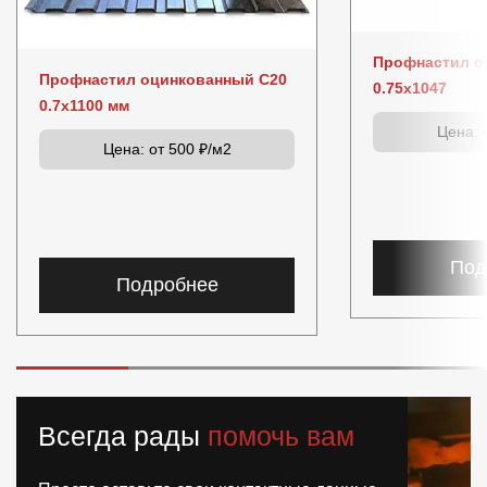
Профнастил о
Профнастил оцинкованный C20
0.75x1047
0.7x1100 мм
Цена:
о
Цена:
от 500 ₽/м2
Под
Подробнее
Всегда рады
помочь вам