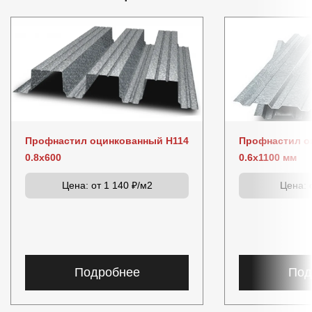
Профнастил оцинкованный Н114
Профнастил о
0.8x600
0.6x1100 мм
Цена:
от 1 140 ₽/м2
Цена:
о
Подробнее
Под