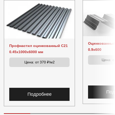
Оцинкованный
Профнастил оцинкованный C21
0.9x600
0.45x1000x6000 мм
Цена:
от
Цена:
от 370 ₽/м2
Под
Подробнее