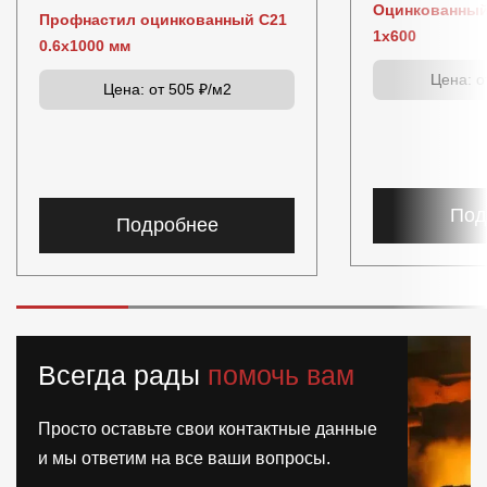
Оцинкованный
Профнастил оцинкованный C21
1x600
0.6x1000 мм
Цена:
от
Цена:
от 505 ₽/м2
Под
Подробнее
Всегда рады
помочь вам
Просто оставьте свои контактные данные
и мы ответим на все ваши вопросы.