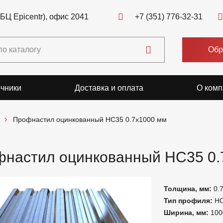
(БЦ Epicentr), офис 2041
+7 (351) 776-32-31
Обр
чники
Доставка и оплата
О комп
Профнастил оцинкованный НС35 0.7x1000 мм
настил оцинкованный НС35 0.
Толщина, мм:
0.
Тип профиля:
Н
Ширина, мм:
100