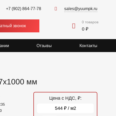
+7 (902) 864-77-78
sales@yuumpk.ru
0
товаров
атный звонок
0 ₽
ании
Отзывы
Контакты
7x1000 мм
Цена с НДС, ₽:
7
С35
544 ₽ / м2
0