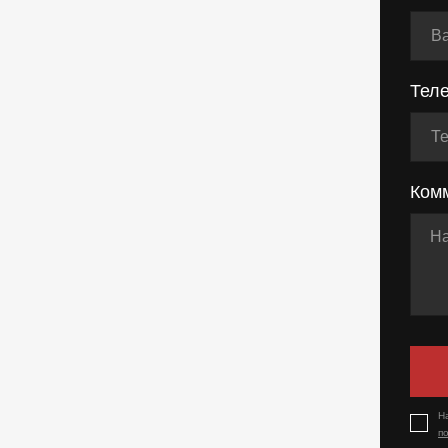
Тел
Ком
Н
п