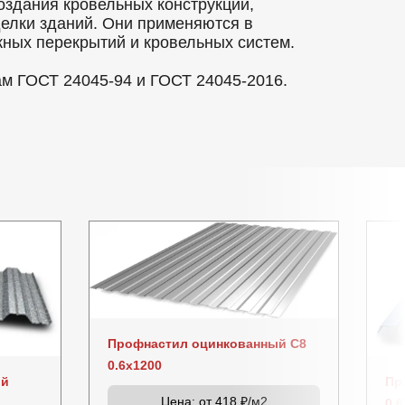
оздания кровельных конструкций,
делки зданий. Они применяются в
ных перекрытий и кровельных систем.
ам ГОСТ 24045-94 и ГОСТ 24045-2016.
Профнастил оцинкованный C8
0.6x1200
ый
Пр
Цена:
от 418 ₽/м2
0.