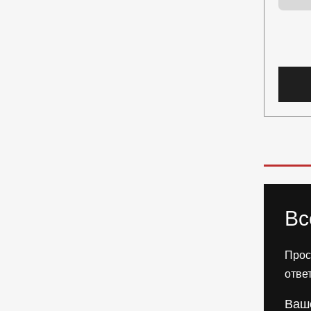
Вс
Прос
отве
Ваш