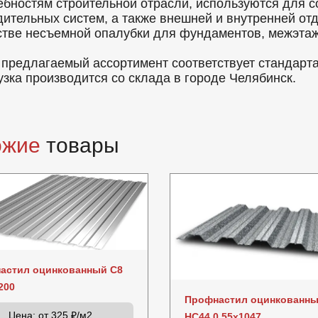
ебностям строительной отрасли, используются для с
дительных систем, а также внешней и внутренней от
стве несъемной опалубки для фундаментов, межэтаж
 предлагаемый ассортимент соответствует стандарт
узка производится со склада в городе Челябинск.
ожие
товары
астил оцинкованный C8
200
Профнастил оцинкованн
Цена:
от 325 ₽/м2
НС44 0.55x1047