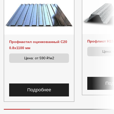
Профлист Н153
Профнастил оцинкованный C20
0.8x1100 мм
Цена:
о
Цена:
от 590 ₽/м2
Под
Подробнее