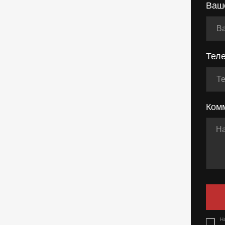
Ваш
Тел
Ком
Н