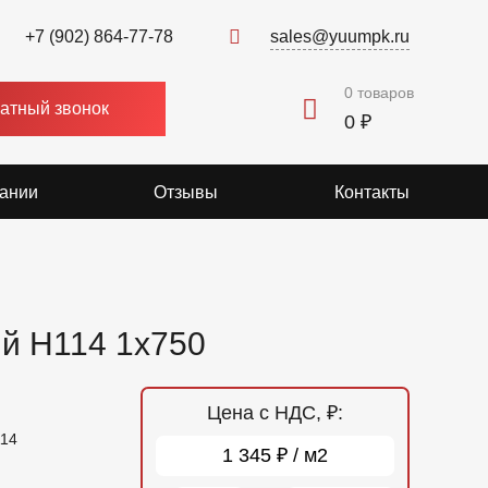
+7 (902) 864-77-78
sales@yuumpk.ru
0
товаров
атный звонок
0 ₽
ании
Отзывы
Контакты
й Н114 1x750
Цена с НДС, ₽:
14
1 345 ₽ / м2