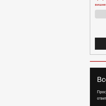
вишне
Вс
Прос
отве