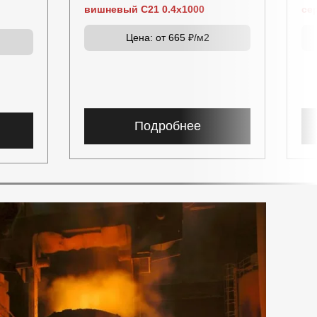
вишневый C21 0.4x1000
се
Цена:
от 665 ₽/м2
Подробнее