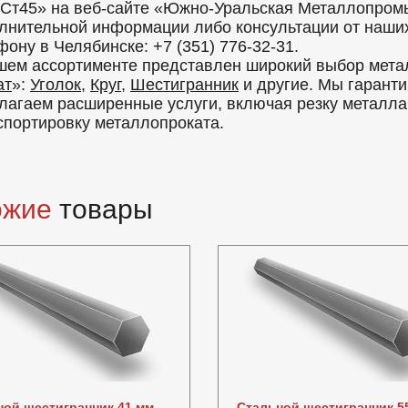
 Ст45» на веб-сайте «Южно-Уральская Металлопром
лнительной информации либо консультации от наших 
фону в Челябинске: +7 (351) 776-32-31.
шем ассортименте представлен широкий выбор метал
ат
»:
Уголок
,
Круг
,
Шестигранник
и другие. Мы гаранти
лагаем расширенные услуги, включая резку металла, 
спортировку металлопроката.
ожие
товары
ной шестигранник 41 мм
Стальной шестигранник 5