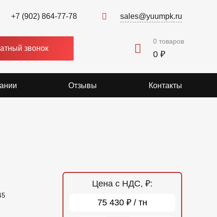
+7 (902) 864-77-78
sales@yuumpk.ru
0
товаров
атный звонок
0 ₽
ании
Отзывы
Контакты
Цена с НДС, ₽:
45
75 430 ₽ / тн