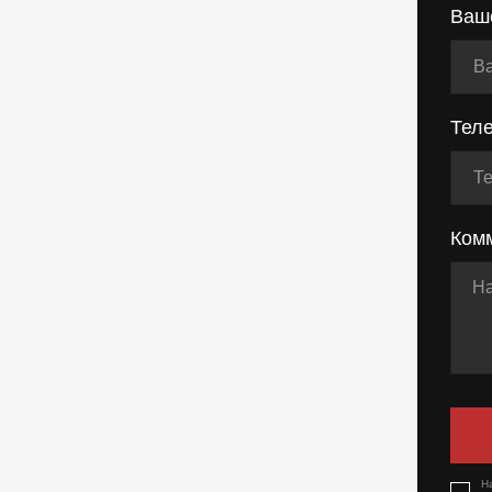
Ваш
Тел
Ком
Н