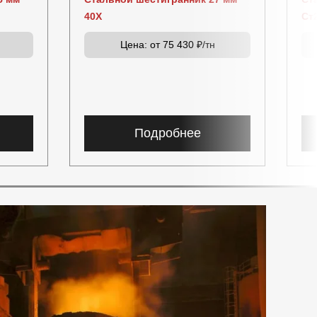
40Х
Ст
Цена:
от 75 430 ₽/тн
Подробнее