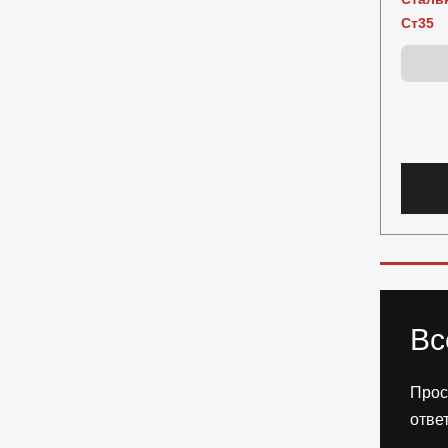
Ст35
Вс
Прос
отве