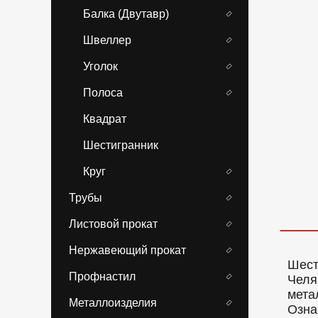
Балка (Двутавр)
Швеллер
Уголок
Полоса
Квадрат
Шестигранник
Круг
Трубы
Листовой прокат
Нержавеющий прокат
Шест
Профнастил
Челя
мета
Металлоизделия
Озна