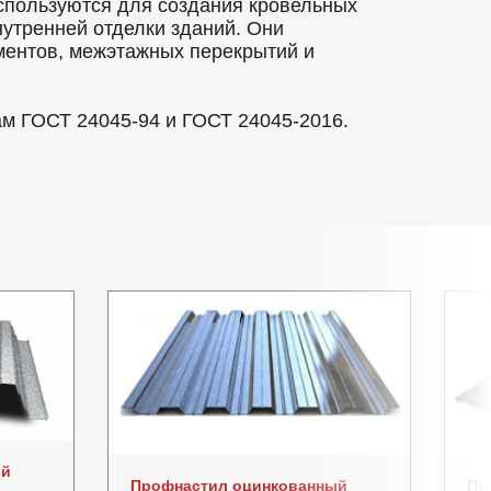
используются для создания кровельных
нутренней отделки зданий. Они
ментов, межэтажных перекрытий и
ам ГОСТ 24045-94 и ГОСТ 24045-2016.
ый
Профнастил оцинкованный
Пр