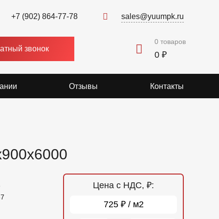
+7 (902) 864-77-78
sales@yuumpk.ru
0
товаров
атный звонок
0 ₽
ании
Отзывы
Контакты
x900x6000
Цена с НДС, ₽:
8
57
725 ₽ / м2