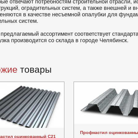
рые отвечают потребностям строительной отрасли, 
трукций, оградительных систем, а также внешней и в
еняются в качестве несъемной опалубки для фунда
ельных систем.
 предлагаемый ассортимент соответствует стандарт
узка производится со склада в городе Челябинск.
ожие
товары
Профнастил оцинкованн
астил оцинкованный C21