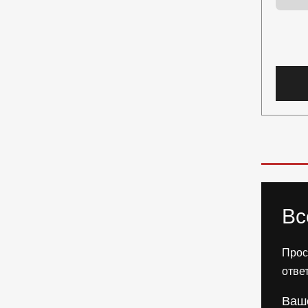
Вс
Прос
отве
Ваш