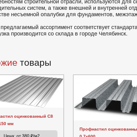
ебностям строительной отрасли, используются для с
дительных систем, а также внешней и внутренней от
стве несъемной опалубки для фундаментов, межэтаж
 предлагаемый ассортимент соответствует стандарт
узка производится со склада в городе Челябинск.
ожие
товары
астил оцинкованный C8
150 мм
Профнастил оцинкованны
Цена:
от 380 ₽/м2
0.7x600