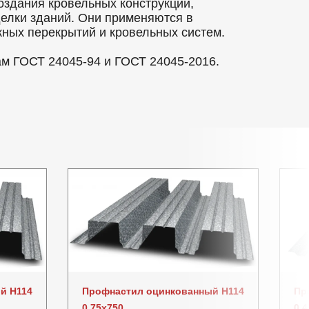
оздания кровельных конструкций,
делки зданий. Они применяются в
ных перекрытий и кровельных систем.
ам ГОСТ 24045-94 и ГОСТ 24045-2016.
й Н114
Профнастил оцинкованный Н114
Пр
0.75x750
0.