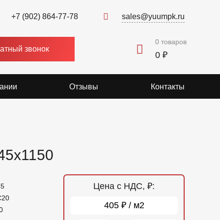
+7 (902) 864-77-78
sales@yuumpk.ru
0
товаров
атный звонок
0 ₽
ании
Отзывы
Контакты
45x1150
Цена с НДС, ₽:
45
С20
405 ₽ / м2
0