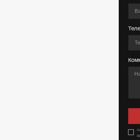
Тел
Ком
Н
п