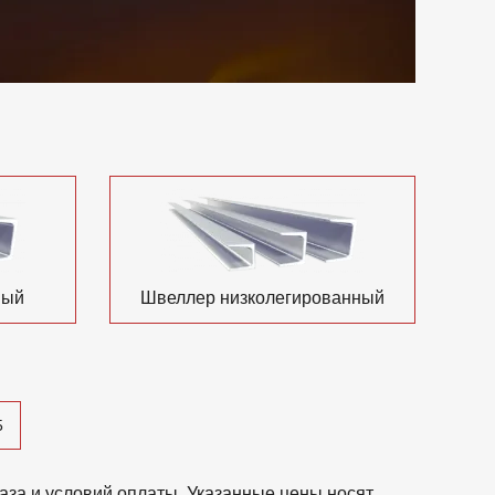
ный
Швеллер низколегированный
5
аза и условий оплаты. Указанные цены носят