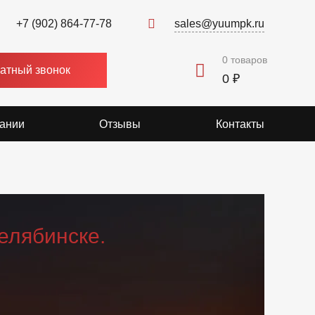
+7 (902) 864-77-78
sales@yuumpk.ru
0
товаров
атный звонок
0 ₽
ании
Отзывы
Контакты
елябинске.