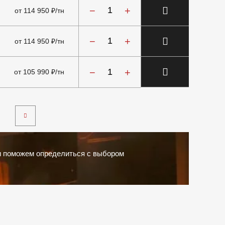
−
+
от 114 950 ₽/тн
−
+
от 114 950 ₽/тн
−
+
от 105 990 ₽/тн
и поможем определиться с выбором