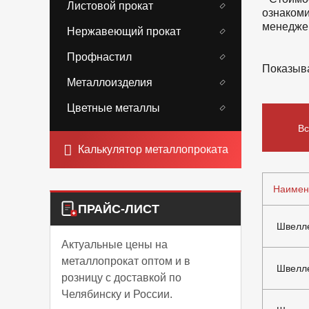
Листовой прокат
ознакоми
менедже
Нержавеющий прокат
Профнастил
Показыва
Металлоизделия
Цветные металлы
Вс
Калькулятор металлопроката
Наимен
ПРАЙС-ЛИСТ
Швелле
Актуальные цены на
металлопрокат оптом и в
Швелл
розницу с доставкой по
Челябинску и России.