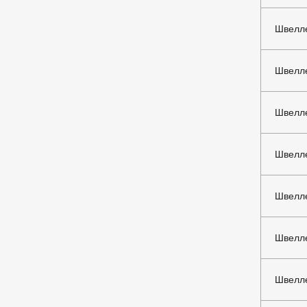
Швелле
Швелле
Швелл
Швелле
Швелле
Швелле
Швелле