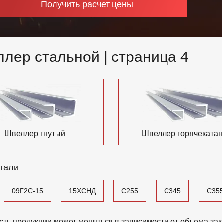
Получить расчет цены
лер стальной | страница 4
Швеллер гнутый
Швеллер горячеката
тали
09Г2С-15
15ХСНД
С255
С345
С35
сть продукции может меняться в зависимости от объема зак