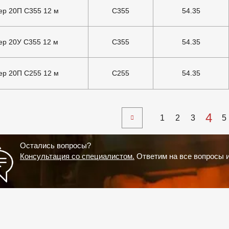
р 20П С355 12 м
С355
54.35
р 20У С355 12 м
С355
54.35
р 20П С255 12 м
С255
54.35
4
1
2
3
5
Остались вопросы?
Консультация со специалистом.
Ответим на все вопросы 