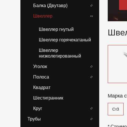
Балка (Двутавр)
Швеллер
Швеллер гнутый
Швел
Швеллер горячекатаный
Швеллер
низколегированный
Уголок
Полоса
Квадрат
Марка с
Шестигранник
Круг
Ст3
Трубы
* Стоимо