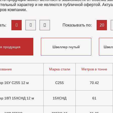
тельный характер и не являются публичной офертой. Актуа
ров компании.
20
ть:
Показывать по:
я продукция
Швеллер гнутый
Швел
ование
Марка стали
Метров в тонне
р 16У С255 12 м
С255
70.42
ер 18П 15ХСНД 12 м
15ХСНД
61