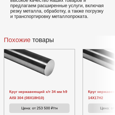
высокое качество наших товаров и
предлагаем расширенные услуги, включая
резку металла, обработку, а также погрузку
и транспортировку металлопроката.
Похожие
товары
Круг нержавеющий х/т 34 мм h9
Круг нержаве
AISI 304 (08Х18Н10)
14Х17Н2
Цена:
от 253 500 ₽/тн
Цена:
от